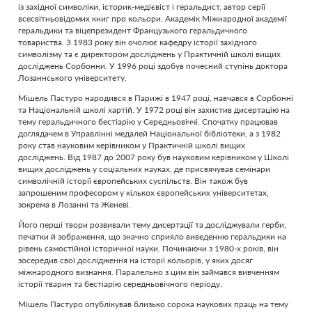
із західної символіки, історик-медієвіст і геральдист, автор серії
всесвітньовідомих книг про кольори. Академік Міжнародної академії
геральдики та віцепрезидент Французького геральдичного
товариства. З 1983 року він очолює кафедру історії західного
символізму та є директором досліджень у Практичній школі вищих
досліджень Сорбонни. У 1996 році здобув почесний ступінь доктора
Лозаннського університету.
Мішель Пастуро народився в Парижі в 1947 році, навчався в Сорбонні
та Національній школі хартій. У 1972 році він захистив дисертацію на
тему геральдичного бестіарію у Середньовіччі. Спочатку працював
доглядачем в Управлінні медалей Національної бібліотеки, а з 1982
року став науковим керівником у Практичній школі вищих
досліджень. Від 1987 до 2007 року був науковим керівником у Школі
вищих досліджень у соціальних науках, де присвячував семінари
символічній історії європейських суспільств. Він також був
запрошеним професором у кількох європейських університетах,
зокрема в Лозанні та Женеві.
Його перші твори розвивали тему дисертації та досліджували герби,
печатки й зображення, що значно сприяло виведенню геральдики на
рівень самостійної історичної науки. Починаючи з 1980-х років, він
зосередив свої дослідження на історії кольорів, у яких досяг
міжнародного визнання. Паралельно з цим він займався вивченням
історії тварин та бестіарію середньовічного періоду.
Мішель Пастуро опублікував близько сорока наукових праць на тему