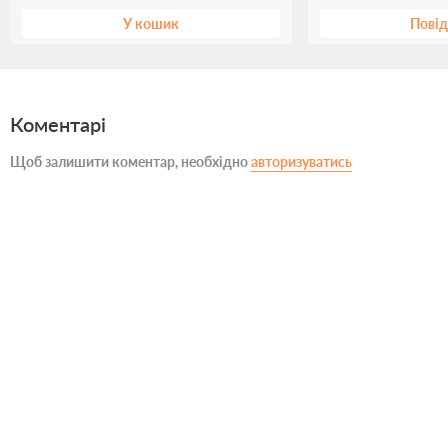
У кошик
Пові
Коментарі
Щоб залишити коментар, необхідно
авторизуватись