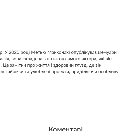
р. У 2020 році Метью Макконахі опублікував мемуари
рафія, вона складена з нотаток самого актора, які він
. Це замітки про життя і здоровий глузд, де він
 перші зйомки та улюблені проекти, приділяючи особливу
Коментарі