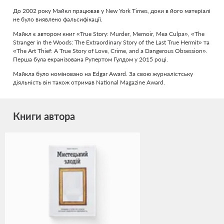
До 2002 року Майкл працював у New York Times, доки в його матеріалі
не було виявлено фальсифікації.
Майкл є автором книг «True Story: Murder, Memoir, Mea Culpa», «The
Stranger in the Woods: The Extraordinary Story of the Last True Hermit» та
«The Art Thief: A True Story of Love, Crime, and a Dangerous Obsession».
Перша була екранізована Рупертом Гулдом у 2015 році.
Майкла було номіновано на Edgar Award. За свою журналістську
діяльність він також отримав National Magazine Award.
Книги автора