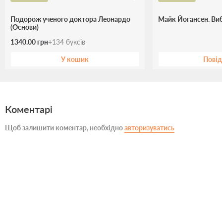
Подорож ученого доктора Леонардо
Майк Йогансен. Виб
(Основи)
1340.00 грн
+
134
буксів
У кошик
Пові
Коментарі
Щоб залишити коментар, необхідно
авторизуватись