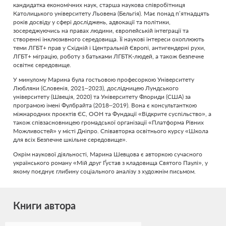
кандидатка економічних наук, старша наукова співробітниця
Католицького університету Льовена (Бельгія). Має понад п’ятнадцять
років досвіду у сфері досліджень, адвокації та політики,
зосереджуючись на правах людини, європейській інтеграції та
створенні інклюзивного середовища. Її наукові інтереси охоплюють
теми ЛГБТ+ прав у Східній і Центральній Європі, антигендерні рухи,
ЛГБТ+ міграцію, роботу з батьками ЛГБТК-людей, а також безпечне
освітнє середовище.
У минулому Марина була гостьовою професоркою Університету
Любляни (Словенія, 2021–2023), дослідницею Лундського
університету (Швеція, 2020) та Університету Флориди (США) за
програмою імені Фулбрайта (2018–2019). Вона є консультанткою
міжнародних проєктів ЄС, ООН та Фундації «Відкрите суспільство», а
також співзасновницею громадської організації «Платформа Рівних
Можливостей» у місті Дніпро. Співавторка освітнього курсу «Школа
для всіх Безпечне шкільне середовище».
Окрім наукової діяльності, Марина Шевцова є авторкою сучасного
українського роману «Мій друг Ґустав з кладовища Святого Паулі», у
якому поєднує глибину соціального аналізу з художнім письмом.
Книги автора