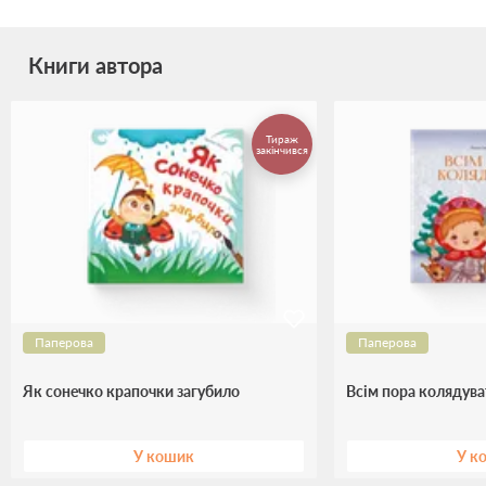
Книги автора
Тираж
закінчився
Паперова
Паперова
Як сонечко крапочки загубило
Всім пора колядува
У кошик
У к