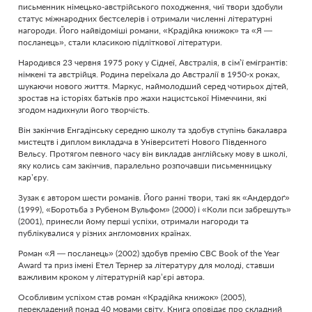
письменник німецько-австрійського походження, чиї твори здобули
статус міжнародних бестселерів і отримали численні літературні
нагороди. Його найвідоміші романи, «Крадійка книжок» та «Я —
посланець», стали класикою підліткової літератури.
Народився 23 червня 1975 року у Сіднеї, Австралія, в сім’ї емігрантів:
німкені та австрійця. Родина переїхала до Австралії в 1950-х роках,
шукаючи нового життя. Маркус, наймолодший серед чотирьох дітей,
зростав на історіях батьків про жахи нацистської Німеччини, які
згодом надихнули його творчість.
Він закінчив Енгадінську середню школу та здобув ступінь бакалавра
мистецтв і диплом викладача в Університеті Нового Південного
Вельсу. Протягом певного часу він викладав англійську мову в школі,
яку колись сам закінчив, паралельно розпочавши письменницьку
кар’єру.
Зузак є автором шести романів. Його ранні твори, такі як «Андердоґ»
(1999), «Боротьба з Рубеном Вульфом» (2000) і «Коли пси забрешуть»
(2001), принесли йому перші успіхи, отримали нагороди та
публікувалися у різних англомовних країнах.
Роман «Я — посланець» (2002) здобув премію CBC Book of the Year
Award та приз імені Етел Тернер за літературу для молоді, ставши
важливим кроком у літературній кар’єрі автора.
Особливим успіхом став роман «Крадійка книжок» (2005),
перекладений понад 40 мовами світу. Книга оповідає про складний