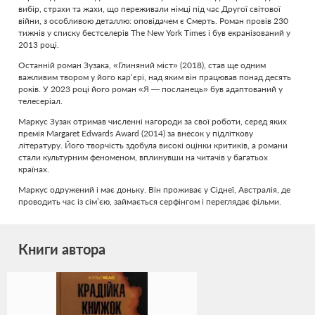
вибір, страхи та жахи, що переживали німці під час Другої світової
війни, з особливою деталлю: оповідачем є Смерть. Роман провів 230
тижнів у списку бестселерів The New York Times і був екранізований у
2013 році.
Останній роман Зузака, «Глиняний міст» (2018), став ще одним
важливим твором у його кар’єрі, над яким він працював понад десять
років. У 2023 році його роман «Я — посланець» був адаптований у
телесеріал.
Маркус Зузак отримав численні нагороди за свої роботи, серед яких
премія Margaret Edwards Award (2014) за внесок у підліткову
літературу. Його творчість здобула високі оцінки критиків, а романи
стали культурним феноменом, вплинувши на читачів у багатьох
країнах.
Маркус одружений і має доньку. Він проживає у Сіднеї, Австралія, де
проводить час із сім’єю, займається серфінгом і переглядає фільми.
Книги автора