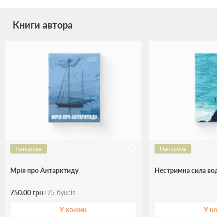
Книги автора
Паперова
Паперова
Мрія про Антарктиду
Нестримна сила во
750.00 грн
+
75
буксів
У кошик
У к