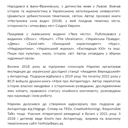
Народився в Івано-Франківську, з дитинства живе у Львові. Вивчав
історію та журналістику в Українському католицькому університеті.
Цікавиться урбаністичною тематикою, світом. Автор прозової книги
«Нестримна сила води» (2018), у якій поєднав тематику міста,
історичність і атмосферу міст Східної Європи.
Працював у львівському виданні «Твоє місто». Публікувався у
виданнях «Zbruc», «Куншт», «The Ukrainians», «Українська Правда»,
«День», «Zaxid.net», «Галицький кореспондент», «Курс»,
«Медіакритика», «Український журнал», «Експедиція ХХІ» та інші.
Пише про культуру, науку, історію, світ. Автор оповідань у збірках
художньої прози.
Восени 2018 року за підтримки спонсорів Маркіян організував
експедицію до української дослідної станції «Академік Вернадський»
у Антарктиді. Подорож відбулася у 2019 році. На початку 2022 року у
ВСЛ вийшла друком книга «Мрія про Антарктиду». Автор переплітає
історію власної мандрівки з історичними розвідками, дослідженнями
змін клімату, правового статусу нічийного континенту, розповідями
про науковців і їхню роботу.
Маркіян долучився до створення
аудіосеріалу
про подорож до
Антарктиди від Megogo. Спікер на TEDx, CreativeMornings, Responsible
Talks тощо. Учасник літературної резиденції в Бучачі у 2021 році. З
2018 і дотепер веде блоґи про Антарктиду, зокрема на власному
тематичному сайті
NoPolarBears.aq