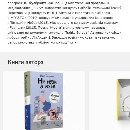
програми ім. Фулбрайта. Засновниця магістерської програми з
медіакомунікацій УКУ. Лавреатка конкурсу Catholic Press Award (2012).
Переможниця конкурсу ім. Б.-І. Антонича із поетичною збіркою
«IMPASTO» (2010); конкурсу «Новела по-українськи» із новелою
«Півгодини Неба» (2013); міжнародного конкурсу есеїв від журналу
«Fountain» (2015). Поему “Мости” в англомовному перекладі
анімовано на замовлення журналу “Trafika Europe”. Авторка нон-фікшн
лабораторії на ЛітАкценті. Викладає есеїстику, креативне письмо,
репортажистику, публічні комунікації та ін.
Книги автора