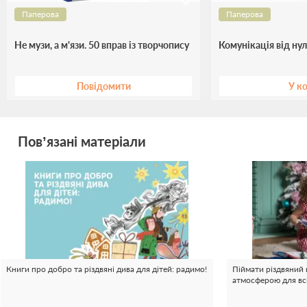
Паперова
Паперова
Не музи, а м'язи. 50 вправ із творчопису
Комунікація від нул
Повідомити
У к
Пов’язані матеріали
Книги про добро та різдвяні дива для дітей: радимо!
Піймати різдвяний 
атмосферою для всі