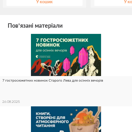
У кошик
У к
Пов’язані матеріали
7 гостросюжетних новинок Старого Лева для осінніх вечорів
26.08.2025