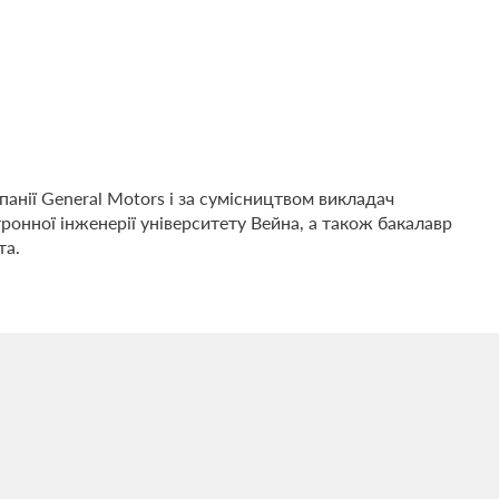
ії General Motors і за сумісництвом викладач
тронної інженерії університету Вейна, а також бакалавр
та.