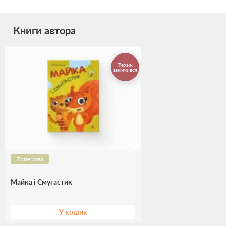
Книги автора
Тираж
закінчився
Паперова
Майка і Смугастик
У кошик