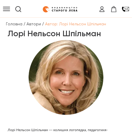
/
/
Головна
Автори
Автор: Лорі Нельсон Шпільман
Лорі Нельсон Шпільман
Лорі Нельсон Шпільман — колишня логопедка, педагогиня-