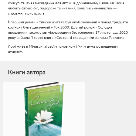
консультантка і викладачка для дітей на домашньому навчанні. Вона
любить фітнес-біг, подорожі та читання, хоча письменництво — її
справжня пристрасть.
Її перший роман «Список життя» був опублікований у понад тридцяти
країнах і був відзначений у Fox 2000. Другий роман «Солодке
прощення» також став міжнародним бестселером. 17 листопада 2020
року вийшла її третя книга «Сестри зі схрещеними зірками Тоскани».
Лорі живе в Мічигані зі своїм чоловіком і їхнім дуже розпещеним
цуценям.
Книги автора