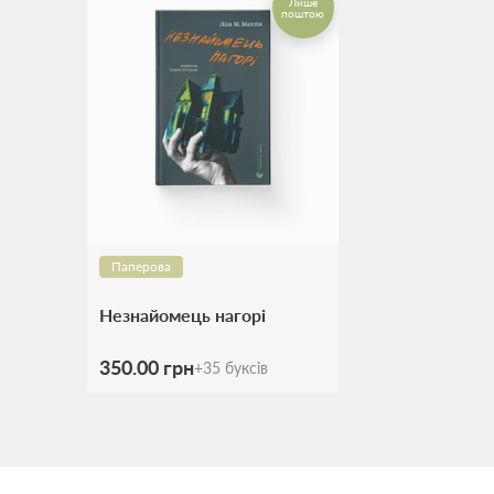
Лише
поштою
Паперова
Незнайомець нагорі
350.00 грн
+
35
буксів