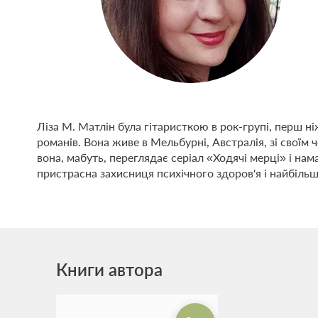
Ліза М. Матлін була гітаристкою в рок-групі, перш н
романів. Вона живе в Мельбурні, Австралія, зі своїм
вона, мабуть, переглядає серіал «Ходячі мерці» і нам
пристрасна захисниця психічного здоров'я і найбіль
Книги автора