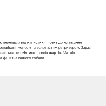
іж перейшла від написання пісень до написання
 чоловіком, мопсом та золотистим ретривером. Зараз
агається не сміятися зі своїх жартів. Матлін —
ша фанатка вашого собаки.