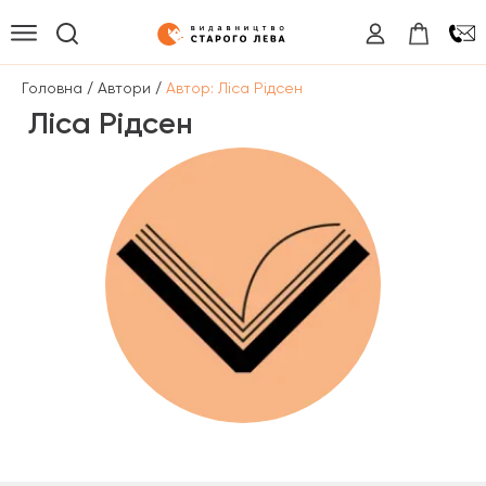
/
/
Головна
Автори
Автор: Ліса Рідсен
Ліса Рідсен