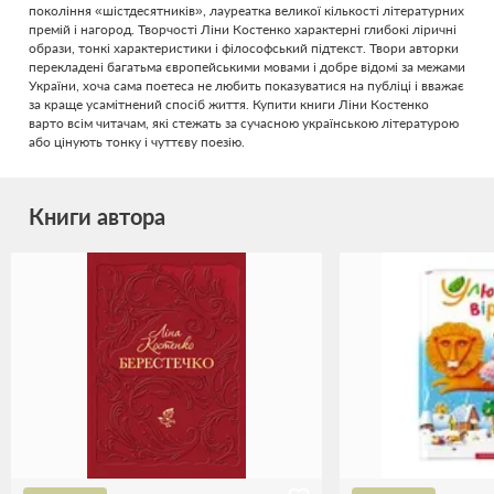
покоління «шістдесятників», лауреатка великої кількості літературних
премій і нагород. Творчості Ліни Костенко характерні глибокі ліричні
образи, тонкі характеристики і філософський підтекст. Твори авторки
перекладені багатьма європейськими мовами і добре відомі за межами
України, хоча сама поетеса не любить показуватися на публіці і вважає
за краще усамітнений спосіб життя. Купити книги Ліни Костенко
варто всім читачам, які стежать за сучасною українською літературою
або цінують тонку і чуттєву поезію.
Книги автора