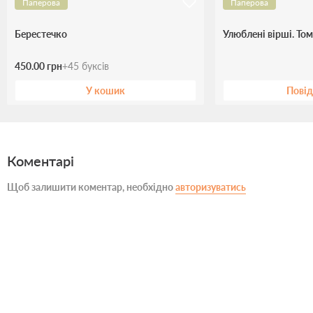
Паперова
Паперова
Берестечко
Улюблені вірші. Том
450.00 грн
+
45
буксів
У кошик
Пові
Коментарі
Щоб залишити коментар, необхідно
авторизуватись