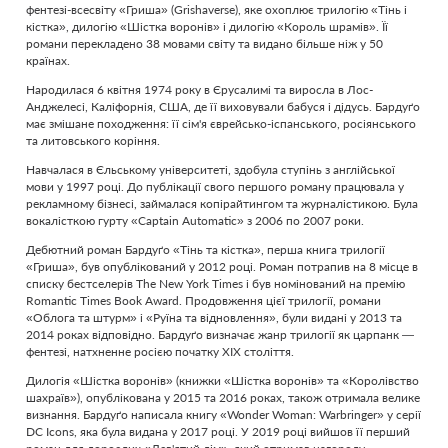
фентезі-всесвіту «Гриша» (Grishaverse), яке охоплює трилогію «Тінь і
кістка», дилогію «Шістка воронів» і дилогію «Король шрамів». Її
романи перекладено 38 мовами світу та видано більше ніж у 50
країнах.
Народилася 6 квітня 1974 року в Єрусалимі та виросла в Лос-
Анджелесі, Каліфорнія, США, де її виховували бабуся і дідусь. Бардуґо
має змішане походження: її сім'я єврейсько-іспанського, росіянського
та литовського коріння.
Навчалася в Єльському університеті, здобула ступінь з англійської
мови у 1997 році. До публікації свого першого роману працювала у
рекламному бізнесі, займалася копірайтингом та журналістикою. Була
вокалісткою гурту «Captain Automatic» з 2006 по 2007 роки.
Дебютний роман Бардуґо «Тінь та кістка», перша книга трилогії
«Гриша», був опублікований у 2012 році. Роман потрапив на 8 місце в
списку бестселерів The New York Times і був номінований на премію
Romantic Times Book Award. Продовження цієї трилогії, романи
«Облога та штурм» і «Руїна та відновлення», були видані у 2013 та
2014 роках відповідно. Бардуґо визначає жанр трилогії як царпанк —
фентезі, натхненне росією початку ХІХ століття.
Дилогія «Шістка воронів» (книжки «Шістка воронів» та «Королівство
шахраїв»), опублікована у 2015 та 2016 роках, також отримала велике
визнання. Бардуґо написала книгу «Wonder Woman: Warbringer» у серії
DC Icons, яка була видана у 2017 році. У 2019 році вийшов її перший