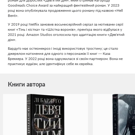
роман для дорослих «Дев'ятий дім», який отримав нагороду
Goodreads Choice Award за найкращий фентезійний роман. У 2023
році вона опублікувала продовження цього роману під назвою «Hell
Bent».
У 2019 році Netflix замовив восьмисерійний серіал за мотивами серії
книг «Тінь і кістка» та «Шістка воронів», прем'єра якого відбулася у
2021 році. Amazon Studios оголосила про адаптацію книги «Дев'ятий
дім».
Бардуґо має остеонекроз і іноді використовує тростину; це стало
джерелом натхнення для одного з персонажів її книг — Каза
Бреккера. У 2022 році вона одружилася зі своїм партнером. Вона не
практикує юдаїзм, але ідентифікує себе як єврейка.
Книги автора