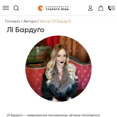
/
/
Головна
Автори
Автор: Лі Бардуґо
Лі Бардуґо
Лі Бардуґо — американська письменниця, авторка популярного