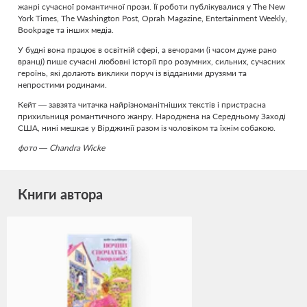
жанрі сучасної романтичної прози. Її роботи публікувалися у The New
York Times, The Washington Post, Oprah Magazine, Entertainment Weekly,
Bookpage та інших медіа.
У будні вона працює в освітній сфері, а вечорами (і часом дуже рано
вранці) пише сучасні любовні історії про розумних, сильних, сучасних
героїнь, які долають виклики поруч із відданими друзями та
непростими родинами.
Кейт — завзята читачка найрізноманітніших текстів і пристрасна
прихильниця романтичного жанру. Народжена на Середньому Заході
США, нині мешкає у Вірджинії разом із чоловіком та їхнім собакою.
фото — Chandra Wicke
Книги автора