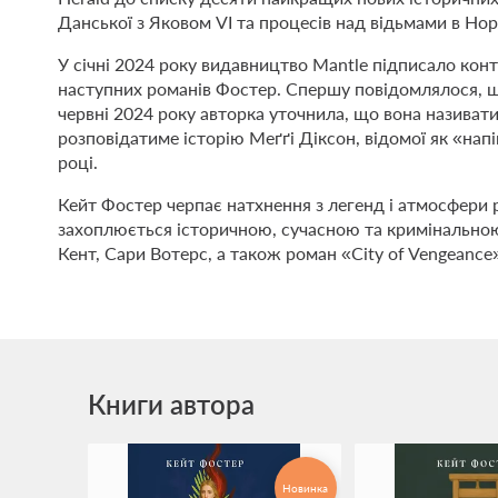
Данської з Яковом VI та процесів над відьмами в Нор
У січні 2024 року видавництво Mantle підписало конт
наступних романів Фостер. Спершу повідомлялося, що
червні 2024 року авторка уточнила, що вона називат
розповідатиме історію Меґґі Діксон, відомої як «нап
році.
Кейт Фостер черпає натхнення з легенд і атмосфери р
захоплюється історичною, сучасною та кримінальною
Кент, Сари Вотерс, а також роман «City of Vengeance»
Книги автора
Новинка