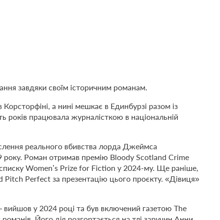
ання завдяки своїм історичним романам.
 Корсторфіні, а нині мешкає в Единбурзі разом із
ть років працювала журналісткою в національній
ислення реального вбивства лорда Джеймса
 року. Роман отримав премію Bloody Scotland Crime
 списку Womenʼs Prize for Fiction у 2024-му. Ще раніше,
d Pitch Perfect за презентацію цього проєкту. «Дівиця»
 вийшов у 2024 році та був включений газетою The
романів. Його дія розгортається на тлі заручин Анни