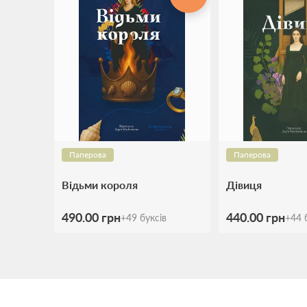
Паперова
Паперова
Відьми короля
Дівиця
490.00 грн
440.00 грн
+
49
буксів
+
44
б