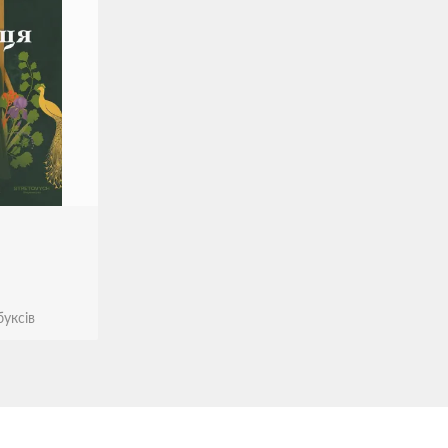
уксів