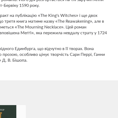
т-Бервіку 1590 року.
ракт на публікацію «The King's Witches» і ще двох
 третя книга матиме назву «The Reawakening», але в
иметься «The Mourning Necklace». Цей роман
івповішена Меґґі», яка пережила невдалу страту у 1724
ідного Единбурга, що відчутно в її творах. Вона
 прозою, особливо цінує творчість Сари Перрі, Ганни
 Д. В. Бішопа.