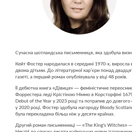
Сучасна шотландська письменниця, яка здобула визн
Кейт Фостер народилася в середині 1970-х, виросла в
двома дітьми. До літературної кар’єри понад двадця
газеті, а перший роман опублікувала у віці 48 років.
Її дебютна книга «Дівиця» — феміністичне переосм
Форрестера леді Крістіною Німмо в Корсторфіні 1679
Debut of the Year у 2023 році та потрапив до довгого
у 2020 році, Фостер здобула нагороду Bloody Scotlan
була перекладена більш ніж у десяти країнах.
Другий роман письменниці — «The King's Witches» —
Herald до списку десяти найкращих нових історичних 