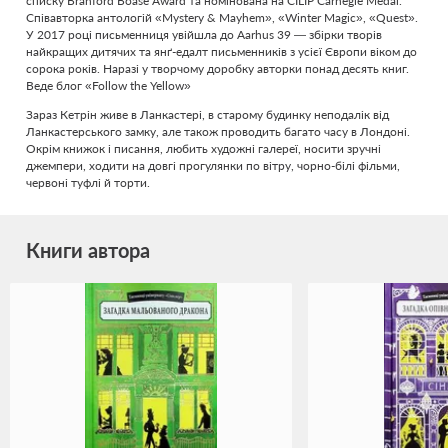
списку Branford Boase Award та номінована на CILIP Carnegie Medal.
Співавторка антологій «Mystery & Mayhem», «Winter Magic», «Quest».
У 2017 році письменниця увійшла до Aarhus 39 — збірки творів
найкращих дитячих та янґ-едалт письменників з усієї Європи віком до
сорока років. Наразі у творчому доробку авторки понад десять книг.
Веде блог «Follow the Yellow»
Зараз Кетрін живе в Ланкастері, в старому будинку неподалік від
Ланкастерського замку, але також проводить багато часу в Лондоні.
Окрім книжок і писання, любить художні галереї, носити зручні
джемпери, ходити на довгі прогулянки по вітру, чорно-білі фільми,
червоні туфлі й торти.
Книги автора