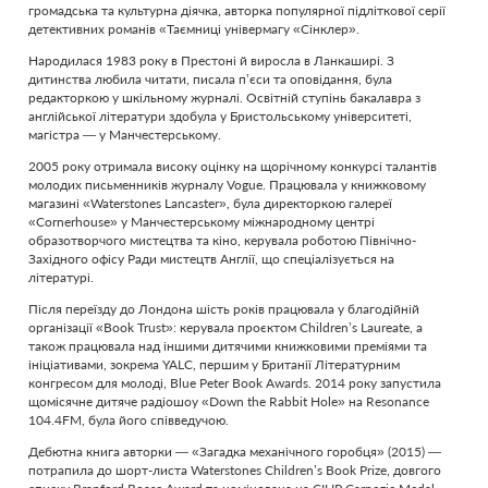
громадська та культурна діячка, авторка популярної підліткової серії
детективних романів «Таємниці універмагу «Сінклер».
Народилася 1983 року в Престоні й виросла в Ланкаширі. З
дитинства любила читати, писала п’єси та оповідання, була
редакторкою у шкільному журналі. Освітній ступінь бакалавра з
англійської літератури здобула у Бристольському університеті,
магістра — у Манчестерському.
2005 року отримала високу оцінку на щорічному конкурсі талантів
молодих письменників журналу Vogue. Працювала у книжковому
магазині «Waterstones Lancaster», була директоркою галереї
«Cornerhouse» у Манчестерському міжнародному центрі
образотворчого мистецтва та кіно, керувала роботою Північно-
Західного офісу Ради мистецтв Англії, що спеціалізується на
літературі.
Після переїзду до Лондона шість років працювала у благодійній
організації «Book Trust»: керувала проєктом Children’s Laureate, а
також працювала над іншими дитячими книжковими преміями та
ініціативами, зокрема YALC, першим у Британії Літературним
конгресом для молоді, Blue Peter Book Awards. 2014 року запустила
щомісячне дитяче радіошоу «Down the Rabbit Hole» на Resonance
104.4FM, була його співведучою.
Дебютна книга авторки — «Загадка механічного горобця» (2015) —
потрапила до шорт-листа Waterstones Children’s Book Prize, довгого