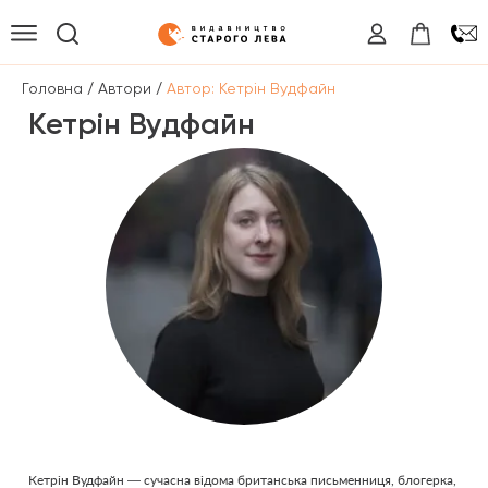
/
/
Головна
Автори
Автор: Кетрін Вудфайн
Кетрін Вудфайн
Кетрін Вудфайн — сучасна відома британська письменниця, блогерка,