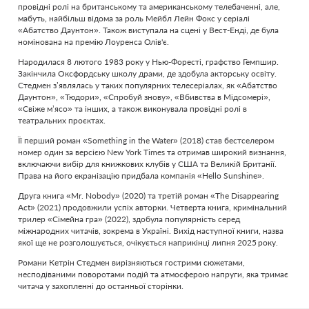
провідні ролі на британському та американському телебаченні, але,
мабуть, найбільш відома за роль Мейбл Лейн Фокс у серіалі
«Абатство Даунтон». Також виступала на сцені у Вест-Енді, де була
номінована на премію Лоуренса Олів'є.
Народилася 8 лютого 1983 року у Нью-Форесті, графство Гемпшир.
Закінчила Оксфордську школу драми, де здобула акторську освіту.
Стедмен з’являлась у таких популярних телесеріалах, як «Абатство
Даунтон», «Тюдори», «Спробуй знову», «Вбивства в Мідсомері»,
«Свіже м’ясо» та інших, а також виконувала провідні ролі в
театральних проєктах.
Її перший роман «Something in the Water» (2018) став бестселером
номер один за версією New York Times та отримав широкий визнання,
включаючи вибір для книжкових клубів у США та Великій Британії.
Права на його екранізацію придбала компанія «Hello Sunshine».
Друга книга «Mr. Nobody» (2020) та третій роман «The Disappearing
Act» (2021) продовжили успіх авторки. Четверта книга, кримінальний
трилер «Сімейна гра» (2022), здобула популярність серед
міжнародних читачів, зокрема в Україні. Вихід наступної книги, назва
якої ще не розголошується, очікується наприкінці липня 2025 року.
Романи Кетрін Стедмен вирізняються гострими сюжетами,
несподіваними поворотами подій та атмосферою напруги, яка тримає
читача у захопленні до останньої сторінки.