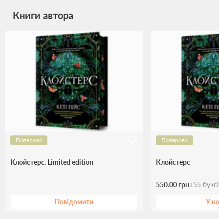
Книги автора
Паперова
Паперова
Клойстерс. Limited edition
Клойстерс
550.00 грн
+
55
букс
Повідомити
У к