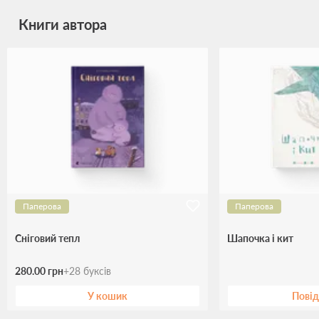
Книги автора
Паперова
Паперова
Сніговий тепл
Шапочка і кит
280.00 грн
+
28
буксів
У кошик
Пові