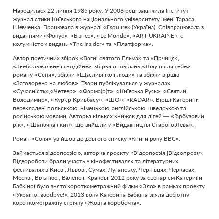
Народилася 22 липня 1985 року. У 2006 році закінчила Інститут
журналістики Київського національного університету імені Тараса
Шевченка. Працювала в журналі «Esqu ire» (Україна). Співпрацювала з
виданнями «Фокус», «Бізнес», «Le Monde», «ART UKRAINE», є
колумністом видань «The Insider» та «Платформа».
Автор поетичних збірок «Вогні святого Ельма» та «Гірчиця»,
«Знеболювальне і снодійне», збірки оповідань «Лілу після тебе»,
роману «Соня», збірки «Щасливі голі люди» та збірки віршів
«Заговорено на любов». Твори публікувалися у журналах
«Сучасність»,«Четвер», «Форма(р)т», «Київська Русь», «Святий
Володимир», «Кур'єр Кривбасу», «ШО», «RADAR». Вірші Катерини
перекладені польською, німецькою, англійською, шведською та
російською мовами. Авторка кількох книжок для дітей — «Гарбузовий
рік», «Шапочка і кит», що вийшли у «Видавництві Старого Лева».
Роман «Соня» увійшов до довгого списку «Книги року BBC».
Займається відеопоезією, авторка проекту «Відеопоезія||Відеопроза».
Відеороботи брали участь у кінофестивалях та літературних
фестивалях в Києві, Львові, Сумах, Луганську, Чернівцях, Черкасах,
Москві, Вільнюсі, Валенсії, Кракові. 2012 року за сценарієм Катерини
Бабкіної було знято короткометражний фільм «Зло» в рамках проекту
«Україно, goodbye!». 2013 року Катерина Бабкіна зняла дебютну
короткометражну стрічку «Жовта коробочка».