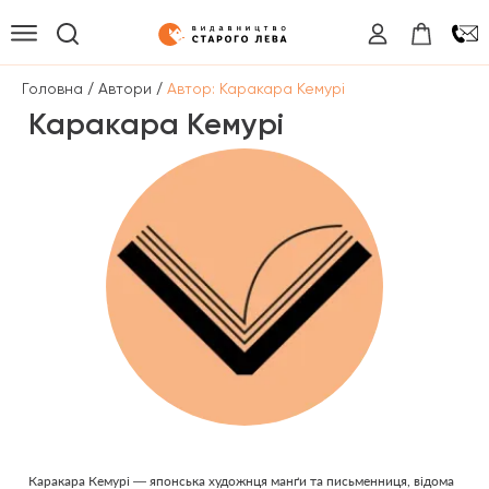
/
/
Головна
Автори
Автор: Каракара Кемурі
Каракара Кемурі
Каракара Кемурі — японська художнця манґи та письменниця, відома