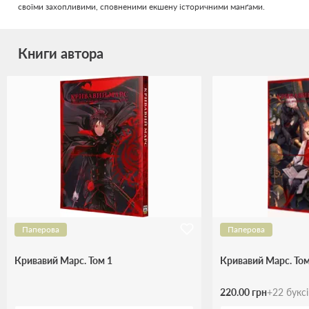
своїми захопливими, сповненими екшену історичними манґами.
Книги автора
Паперова
Паперова
Кривавий Марс. Том 1
Кривавий Марс. Том
220.00 грн
+
22
букс