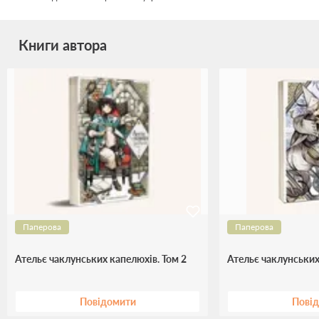
Книги автора
Паперова
Паперова
Ательє чаклунських капелюхів. Том 2
Ательє чаклунських
Повідомити
Пові