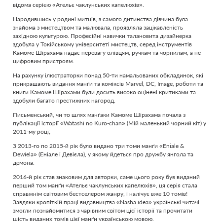
відома серією «Ательє чаклунських капелюхів».
Народившись у родині митців, з самого дитинства дівчина була
знайома з мистецтвом та малювала, проявляла зацікавленість
західною культурою. Професійні навички талановита дизайнерка
здобула у Токійському університеті мистецтв, серед інструментів
Камоме Шірахама надає перевагу олівцям, ручкам та чорнилам, а не
цифровим пристроям.
На рахунку ілюстраторки понад 50-ти намальованих обкладинок, які
прикрашають видання манґи та коміксів Marvel, DC, Image, роботи та
книги Камоме Шірахами були досить високо оцінені критиками та
здобули багато престижних нагород.
Письменський, чи то шлях манґаки Камоме Шірахама почала з
публікації історії «Watashi no Kuro-chan» (Мій маленький чорний кіт) у
2011-му році;
З 2013-го по 2015-й рік було видано три томи манґи «Eniale &
Dewiela» (Еніале і Девієла), у якому йдеться про дружбу янгола та
демона.
2016-й рік став знаковим для авторки, саме цього року був виданий
перший том манґи «Ательє чаклунських капелюхів», ця серія стала
справжнім світовим бестселером жанру, і налічує вже 10 томів!
Завдяки кропіткій праці видавництва «Nasha idea» українські читачі
змогли познайомитися з чарівним світом цієї історії та прочитати
шість виданих томів цієї манґи українською мовою.