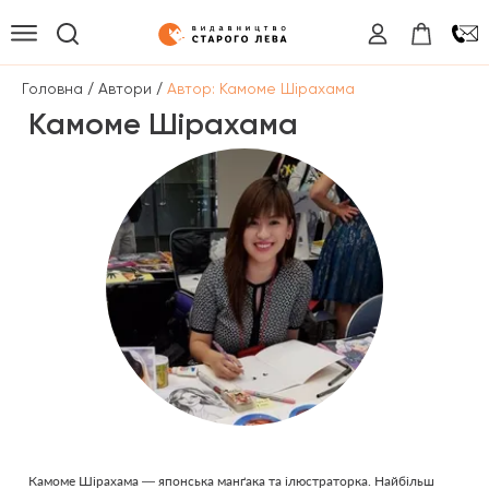
/
/
Головна
Автори
Автор: Камоме Шірахама
Камоме Шірахама
Камоме Шірахама — японська манґака та ілюстраторка. Найбільш