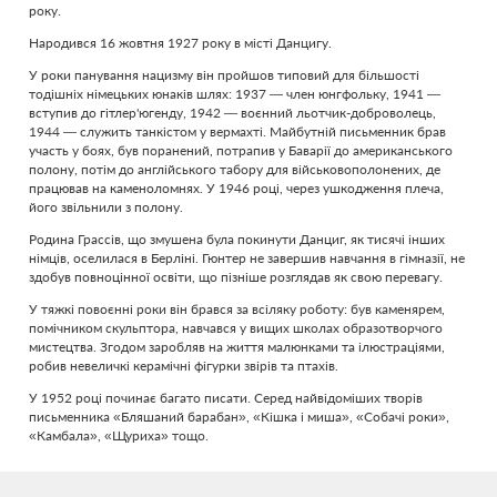
року.
Народився 16 жовтня 1927 року в місті Данцигу.
У роки панування нацизму він пройшов типовий для більшості
тодішніх німецьких юнаків шлях: 1937 — член юнгфольку, 1941 —
вступив до гітлер'югенду, 1942 — воєнний льотчик-доброволець,
1944 — служить танкістом у вермахті. Майбутній письменник брав
участь у боях, був поранений, потрапив у Баварії до американського
полону, потім до англійського табору для військовополонених, де
працював на каменоломнях. У 1946 році, через ушкодження плеча,
його звільнили з полону.
Родина Грассів, що змушена була покинути Данциг, як тисячі інших
німців, оселилася в Берліні. Гюнтер не завершив навчання в гімназії, не
здобув повноцінної освіти, що пізніше розглядав як свою перевагу.
У тяжкі повоєнні роки він брався за всіляку роботу: був каменярем,
помічником скульптора, навчався у вищих школах образотворчого
мистецтва. Згодом заробляв на життя малюнками та ілюстраціями,
робив невеличкі керамічні фігурки звірів та птахів.
У 1952 році починає багато писати. Серед найвідоміших творів
письменника «Бляшаний барабан», «Кішка і миша», «Собачі роки»,
«Камбала», «Щуриха» тощо.