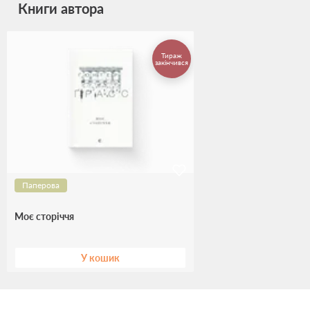
Книги автора
Тираж
закінчився
Паперова
Моє сторіччя
У кошик