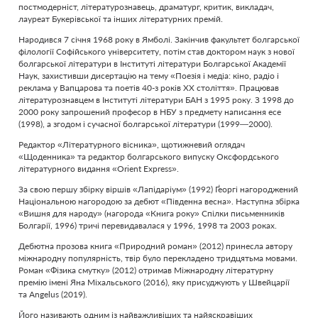
постмодерніст, літературознавець, драматург, критик, викладач,
лауреат Букерівської та інших літературних премій.
Народився 7 січня 1968 року в Ямболі. Закінчив факультет болгарської
філології Софійського університету, потім став доктором наук з нової
болгарської літератури в Інституті літератури Болгарської Академії
Наук, захистивши дисертацію на тему «Поезія і медіа: кіно, радіо і
реклама у Вапцарова та поетів 40-з років ХХ століття». Працював
літературознавцем в Інституті літератури БАН з 1995 року. З 1998 до
2000 року запрошений професор в НБУ з предмету написання есе
(1998), а згодом і сучасної болгарської літератури (1999—2000).
Редактор «Літературного вісника», щотижневий оглядач
«Щоденника» та редактор болгарського випуску Оксфордського
літературного видання «Orient Express».
За свою першу збірку віршів «Лапідаріум» (1992) Ґеоргі нагороджений
Національною нагородою за дебют «Південна весна». Наступна збірка
«Вишня для народу» (нагорода «Книга року» Спілки письменників
Болгарії, 1996) тричі перевидавалася у 1996, 1998 та 2003 роках.
Дебютна прозова книга «Природний роман» (2012) принесла автору
міжнародну популярність, твір було перекладено тридцятьма мовами.
Роман «Фізика смутку» (2012) отримав Міжнародну літературну
премію імені Яна Міхальського (2016), яку присуджують у Швейцарії
та Angelus (2019).
Його називають одним із найважливіших та найяскравіших