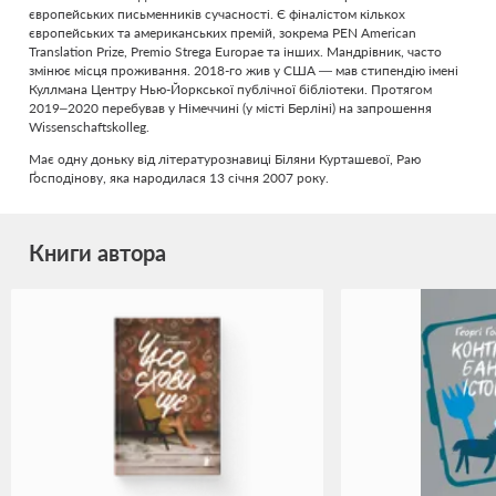
європейських письменників сучасності. Є фіналістом кількох
європейських та американських премій, зокрема PEN American
Translation Prize, Premio Strega Europae та інших. Мандрівник, часто
змінює місця проживання. 2018-го жив у США — мав стипендію імені
Куллмана Центру Нью-Йоркської публічної бібліотеки. Протягом
2019–2020 перебував у Німеччині (у місті Берліні) на запрошення
Wissenschaftskolleg.
Має одну доньку від літературознавиці Біляни Курташевої, Раю
Ґосподінову, яка народилася 13 січня 2007 року.
Книги автора