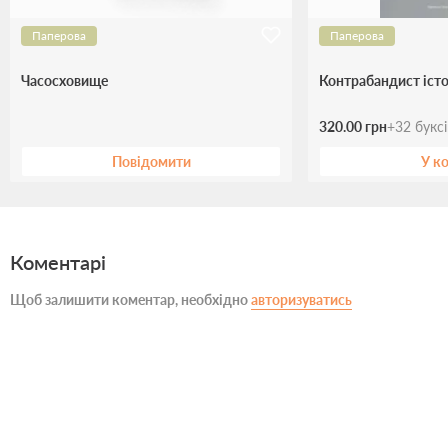
Паперова
Паперова
Часосховище
Контрабандист істо
320.00 грн
+
32
букс
Повідомити
У к
Коментарі
Щоб залишити коментар, необхідно
авторизуватись