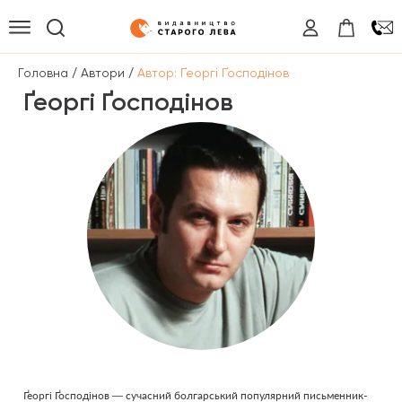
/
/
Головна
Автори
Автор: Ґеоргі Ґосподінов
Ґеоргі Ґосподінов
Ґеоргі Ґосподінов — сучасний болгарський популярний письменник-