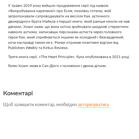
У травні 2019 року вийшло продовження серії під назвою
«Випробування нареченої» про Есме, покоївку готелю, якій
запропонували супроводжувати на весілля Кая, аутичного
двоюрідного брата Майкла з першої книги, який раніше ніколи не мав
дівчини. Хоанг каже, що вона хотіла зруйнувати шкідливі стереотипи
навколо аутизму, написавши персонажа-аутиста через головного
героя Кая, який сприймається іншими як холодний і безсердечний,
хоча насправді таким не є. Роман отримав позитивні відгуки від
Publishers Weekly та Kirkus Reviews.
Третя книга серії, «The Heart Principle», була опублікована в 2021 році.
Гелен Хоанг живе в Сан-Дієго з чоловіком і двома дітьми.
Коментарі
Щоб залишити коментар, необхідно
авторизуватись