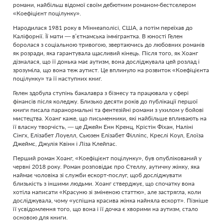
романи, найбільш відомої своїм дебютним романом-бестселером
«Коефіцієнт поцілунку».
Народилася 1981 року в Міннеаполісі, США, а потім переїхав до
Каліфорнії. Її мати — в’єтнамська іммігрантка. В юності Гелен
боролася з соціальною тривогою, звертаючись до любовних романів
як розради, яка гарантувала щасливий кінець. Після того, як Хоанг
дізналася, що її донька має аутизм, вона досліджувала цей розлад і
зрозуміла, що вона теж аутист. Це вплинуло на розвиток «Коефіцієнта
поцілунку» та її наступних книг.
Гелен здобула ступінь бакалавра з бізнесу та працювала у сфері
фінансів після коледжу. Близько десяти років до публікації першої
книги писала паранормальні та фентезійні романи з ухилом у бойові
мистецтва. Хоанг каже, що письменники, які найбільше впливають на
її власну творчість, — це Джейн Енн Кренц, Крістін Фіхан, Наліні
Сінгх, Елізабет Лоуелл, Сьюзен Елізабет Філліпс, Креслі Коул, Елоїза
Джеймс, Джулія Квінн і Ліза Клейпас.
Перший роман Хоанг, «Коефіцієнт поцілунку», був опублікований у
червні 2018 року. Роман розповідає про Стеллу, аутичну жінку, яка
наймає чоловіка зі служби ескорт-послуг, щоб досліджувати
близькість з іншими людьми. Хоанг стверджує, що спочатку вона
хотіла написати «Красуню зі зміненою статтю», але застрягла, коли
досліджувала, чому «успішна красива жінка найняла ескорт». Пізніше
її усвідомлення того, що вона і її дочка є хворими на аутизм, стало
основою для книги.