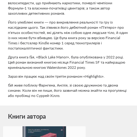
велосипедисти, що приймають наркотики, померлі чемпіони
Формули-1 та власники-початківці цвинтарів; а також автор
захопливих детективних романів.
Його улюблені книги — про викривлення реальності та гру із
наслідками цього. Так з'явився його дебютний роман «П'ятеро» про
п'ятьох особистостей, які ділять між собою одне людське тіло, й один
із них може бути вбивцею. Це була книга року за версією Financial
Times і бестселер Kindle номер 1 серед технотрилерів і
постапокаліптичної фантастики.
Друга книга Ґая, «Black Lake Manor», була опублікована у 2022 році.
Цей роман визнаний книгою місяця Financial Times SF та найкращою
кримінальною книгою Waterstones 2022 року.
Зараз він працює над своїм третім романом «Highlights».
Ґай живе поблизу Фарнгема, Англія, зі своєю дружиною та двома
синами. Коли він не пише, його зазвичай можна знайти на прогулянці
або пробіжці по Суррей-Хіллз.
Книги автора