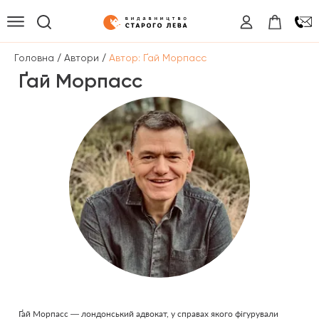
/
/
Головна
Автори
Автор: Ґай Морпасс
Ґай Морпасс
Ґай Морпасс — лондонський адвокат, у справах якого фігурували