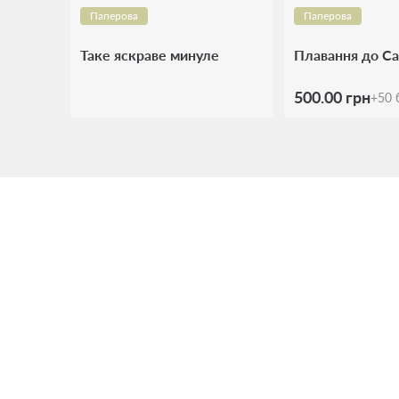
Паперова
Паперова
Таке яскраве минуле
Плавання до С
500.00 грн
+
50
б