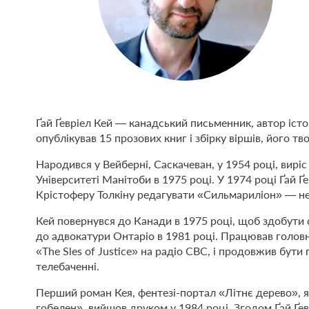
Ґай Ґевріел Кей — канадський письменник, автор істо
опублікував 15 прозових книг і збірку віршів, його 
Народився у Вейберні, Саскачеван, у 1954 році, виріс 
Університеті Манітоби в 1975 році. У 1974 році Ґай 
Крістоферу Толкіну редагувати «Сильмариліон» — нео
Кей повернувся до Канади в 1975 році, щоб здобути 
до адвокатури Онтаріо в 1981 році. Працював голо
«The Sles of Justice» на радіо CBC, і продовжив бут
телебаченні.
Перший роман Кея, фентезі-портал «Літнє дерево», 
гобелен», вийшов друком у 1984 році. Згодом Ґай Ґевр