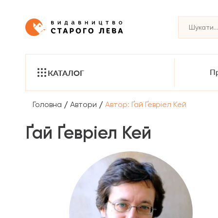
Пр
КАТАЛОГ
/
/
Головна
Автори
Автор: Ґай Ґевріел Кей
Ґай Ґевріел Кей