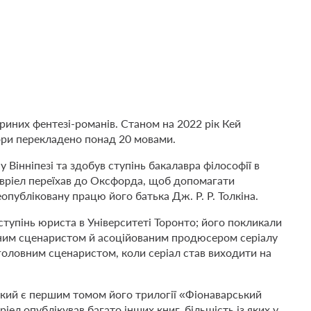
риних фентезі-романів. Станом на 2022 рік Кей
твори перекладено понад 20 мовами.
у Вінніпезі та здобув ступінь бакалавра філософії в
Ґевріел переїхав до Оксфорда, щоб допомагати
публіковану працю його батька Дж. Р. Р. Толкіна.
ступінь юриста в Університеті Торонто; його покликали
вним сценаристом й асоційованим продюсером серіалу
и головним сценаристом, коли серіал став виходити на
який є першим томом його трилогії «Фіонаварський
іел опублікував багато інших книг, більшість із яких у