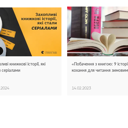
ливі книжкові історії, які
«Побачення з книгою: 9 істор
и серіалами
кохання для читання зимови
вечорами»
.2024
14.02.2023