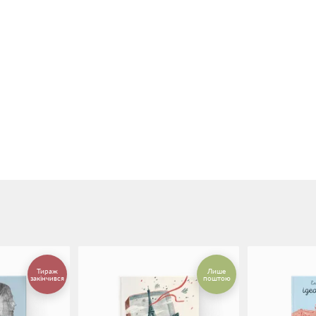
Тираж
Лише
закінчився
поштою