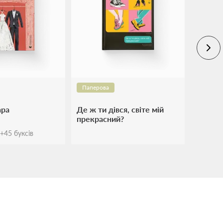
Паперова
ара
Де ж ти дівся, світе мій
прекрасний?
+
45
буксів