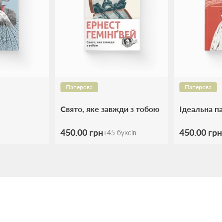
Паперова
Паперова
Свято, яке завжди з тобою
Ідеальна п
450.00 грн
450.00 грн
+
45
буксів