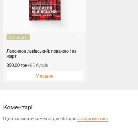
Паперова
Лексикон львівський: поважно і на
жарт
850.00 грн
+
85
буксів
У кошик
Коментарі
Щоб залишити коментар, необхідно
авторизуватись