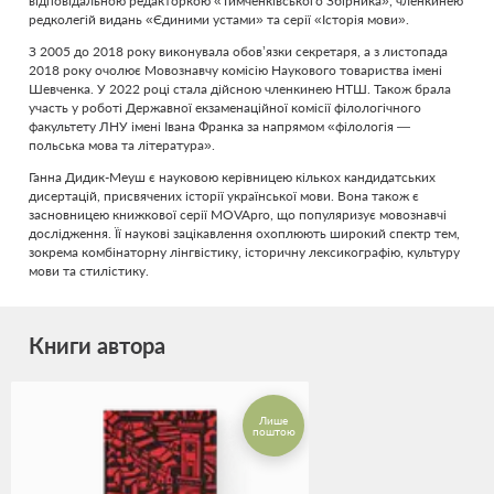
відповідальною редакторкою «Тимченківського Збірника», членкинею
редколегій видань «Єдиними устами» та серії «Історія мови».
З 2005 до 2018 року виконувала обов’язки секретаря, а з листопада
2018 року очолює Мовознавчу комісію Наукового товариства імені
Шевченка. У 2022 році стала дійсною членкинею НТШ. Також брала
участь у роботі Державної екзаменаційної комісії філологічного
факультету ЛНУ імені Івана Франка за напрямом «філологія —
польська мова та література».
Ганна Дидик-Меуш є науковою керівницею кількох кандидатських
дисертацій, присвячених історії української мови. Вона також є
засновницею книжкової серії MOVApro, що популяризує мовознавчі
дослідження. Її наукові зацікавлення охоплюють широкий спектр тем,
зокрема комбінаторну лінгвістику, історичну лексикографію, культуру
мови та стилістику.
Книги автора
Лише
поштою