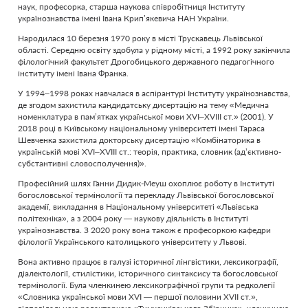
наук, професорка, старша наукова співробітниця Інституту
українознавства імені Івана Крип’якевича НАН України.
Народилася 10 березня 1970 року в місті Трускавець Львівської
області. Середню освіту здобула у рідному місті, а 1992 року закінчила
філологічний факультет Дрогобицького державного педагогічного
інституту імені Івана Франка.
У 1994–1998 роках навчалася в аспірантурі Інституту українознавства,
де згодом захистила кандидатську дисертацію на тему «Медична
номенклатура в пам’ятках української мови XVI–XVIII ст.» (2001). У
2018 році в Київському національному університеті імені Тараса
Шевченка захистила докторську дисертацію «Комбінаторика в
українській мові XVI–XVIII ст.: теорія, практика, словник (ад’єктивно-
субстантивні словосполучення)».
Професійний шлях Ганни Дидик-Меуш охоплює роботу в Інституті
богословської термінології та перекладу Львівської богословської
академії, викладання в Національному університеті «Львівська
політехніка», а з 2004 року — наукову діяльність в Інституті
українознавства. З 2020 року вона також є професоркою кафедри
філології Українського католицького університету у Львові.
Вона активно працює в галузі історичної лінгвістики, лексикографії,
діалектології, стилістики, історичного синтаксису та богословської
термінології. Була членкинею лексикографічної групи та редколегії
«Словника української мови XVI — першої половини XVII ст.»,