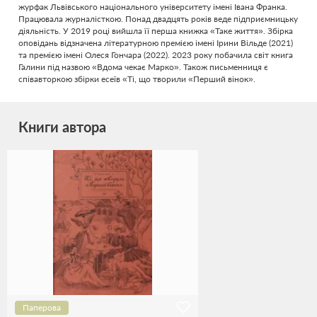
журфак Львівського національного університету імені Івана Франка.
Працювала журналісткою. Понад двадцять років веде підприємницьку
діяльність. У 2019 році вийшла її перша книжка «Таке життя». Збірка
оповідань відзначена літературною премією імені Ірини Вільде (2021)
та премією імені Олеся Гончара (2022). 2023 року побачила світ книга
Галини під назвою «Вдома чекає Марко». Також письменниця є
співавторкою збірки есеїв «Ті, що творили «Перший вінок».
Книги автора
Паперова