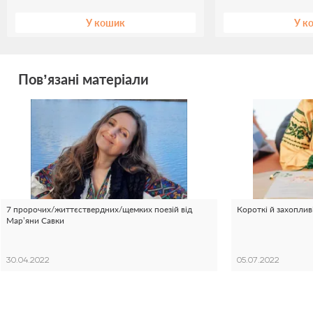
У кошик
У к
Пов’язані матеріали
7 пророчих/життєствердних/щемких поезій від
Короткі й захопливі
Мар’яни Савки
30.04.2022
05.07.2022