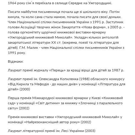
1964 року сім´я переїхала в селище Середнє на Ужгородщині.
Писати майбутня письменниця почала ще зі шкільного віку. Потім
кинула, та коли сама стала мамою, почала писати для своєї доньки.
Член Національної спілки письменників України з 1991 р. Заступник
голови Асоціації творчих жінок Закарпаття «Нова форма», з 2005 р. -
голова оргкомітету щорічної книжкової виставки-ярмарку
«Ужгородський книжковий Миколай». Укладач кількох антологій
закарпатської літератури ХХ ст. (зокрема, поезії та літератури для
дітей). Г.М. Малик - член Національної спілки письменників України з
1991 року.
Відзнаки:
Лауреат премії журналу «Перець» за кращі вірші для дітей за 1987 р.
Лауреат премії ім. Олександра Копиленка (1988) обласного конкурсу
«Від Кирила та Мефодія - до наших днів» у номінації «Література для
дітей» (2000)
Перша премія Міжнародної книжкової ярмарки у Києві «Книжковий
сад» у номінації «Світ дитини» за книжку «Злочинці з паралельного
світу» (2002)
Премія книжкової виставки «Ужгородський книжковий Миколай» у
номінації «Найрезонансніший автор року» (2002)
Лауреат літературної премії ім. Лесі Українки (2003)