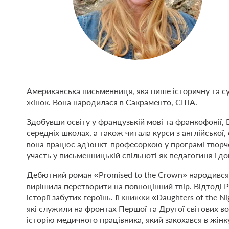
Американська письменниця, яка пише історичну та с
жінок. Вона народилася в Сакраменто, США.
Здобувши освіту у французькій мові та франкофонії,
середніх школах, а також читала курси з англійської
вона працює ад'юнкт-професоркою у програмі творчо
участь у письменницькій спільноті як педагогиня і до
Дебютний роман «Promised to the Crown» народився з 
вирішила перетворити на повноцінний твір. Відтоді
історії забутих героїнь. Її книжки «Daughters of the N
які служили на фронтах Першої та Другої світових во
історію медичного працівника, який закохався в жінку