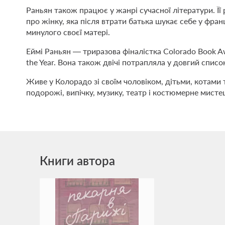
Раньян також працює у жанрі сучасної літератури. Її
про жінку, яка після втрати батька шукає себе у фра
минулого своєї матері.
Еймі Раньян — триразова фіналістка Colorado Book Aw
the Year. Вона також двічі потрапляла у довгий список
Живе у Колорадо зі своїм чоловіком, дітьми, котами
подорожі, випічку, музику, театр і костюмерне мисте
Книги автора