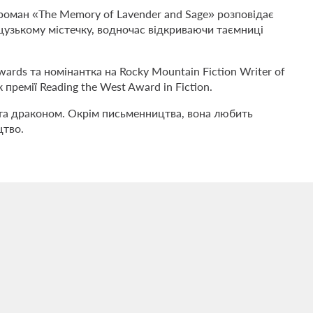
 роман «The Memory of Lavender and Sage» розповідає
нцузькому містечку, водночас відкриваючи таємниці
ards та номінантка на Rocky Mountain Fiction Writer of
 премії Reading the West Award in Fiction.
 та драконом. Окрім письменництва, вона любить
цтво.