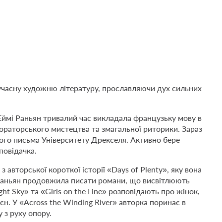
учасну художню літературу, прославляючи дух сильних
 Еймі Раньян тривалий час викладала французьку мову в
, ораторського мистецтва та змагальної риторики. Зараз
го письма Університету Дрекселя. Активно бере
повідачка.
авторської короткої історії «Days of Plenty», яку вона
 Раньян продовжила писати романи, що висвітлюють
ight Sky» та «Girls on the Line» розповідають про жінок,
єн. У «Across the Winding River» авторка поринає в
 з руху опору.