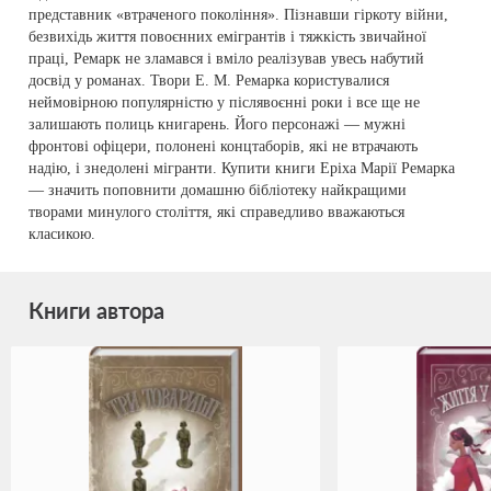
представник «втраченого покоління». Пізнавши гіркоту війни,
безвихідь життя повоєнних емігрантів і тяжкість звичайної
праці, Ремарк не зламався і вміло реалізував увесь набутий
досвід у романах. Твори Е. М. Ремарка користувалися
неймовірною популярністю у післявоєнні роки і все ще не
залишають полиць книгарень. Його персонажі — мужні
фронтові офіцери, полонені концтаборів, які не втрачають
надію, і знедолені мігранти. Купити книги Еріха Марії Ремарка
— значить поповнити домашню бібліотеку найкращими
творами минулого століття, які справедливо вважаються
класикою.
Книги автора