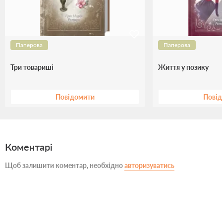
Паперова
Паперова
Три товариші
Життя у позику
Повідомити
Пові
Коментарі
Щоб залишити коментар, необхідно
авторизуватись