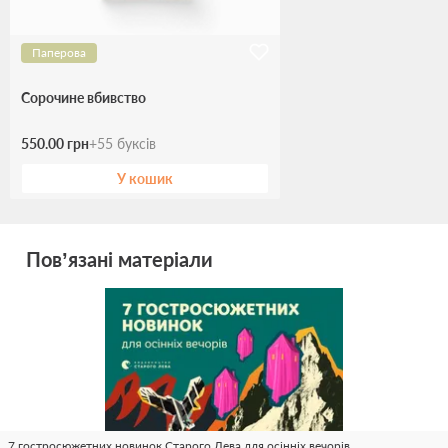
Паперова
Сорочине вбивство
550.00 грн
+
55
буксів
У кошик
Пов’язані матеріали
7 гостросюжетних новинок Старого Лева для осінніх вечорів