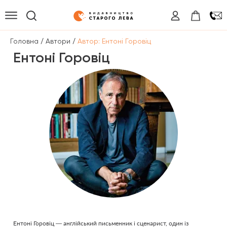
/
/
Головна
Автори
Автор: Ентоні Горовіц
Ентоні Горовіц
Ентоні Горовіц — англійський письменник і сценарист, один із