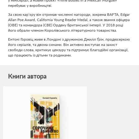
у мінісеріал, а новий проєкт «Nine Bodies in a Mexican Morgue»
перебуває у виробництві.
За свою кар’єру він отримав численні нагороди, зокрема BAFTA, Edgar
Allan Poe Award, California Young Reader Medal, а також звання офіцера
(OBE) та командора (CBE) Ордену Британської імперії. У 2018 році
його обрали членом Королівського літературного товариства.
Ентоні Горовіц живе в Лондоні з дружиною Джилл Ґрін, продюсеркою
його серіалів, та двома синами. Він активно виступає на захист
свободи слова, критикує цензуру та підтримує благодійні організації,
що працюють із дітьми та родинами.
Книги автора