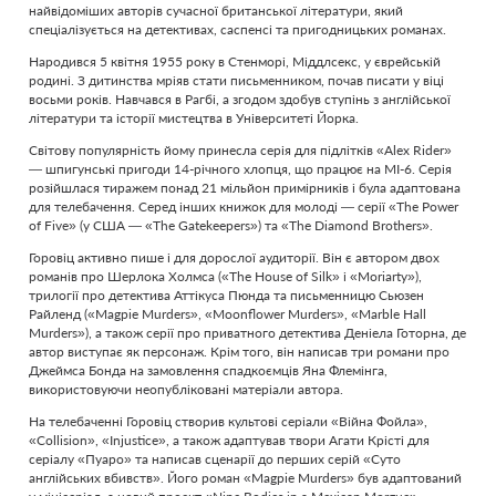
найвідоміших авторів сучасної британської літератури, який
спеціалізується на детективах, саспенсі та пригодницьких романах.
Народився 5 квітня 1955 року в Стенморі, Міддлсекс, у єврейській
родині. З дитинства мріяв стати письменником, почав писати у віці
восьми років. Навчався в Рагбі, а згодом здобув ступінь з англійської
літератури та історії мистецтва в Університеті Йорка.
Світову популярність йому принесла серія для підлітків «Alex Rider»
— шпигунські пригоди 14-річного хлопця, що працює на МІ-6. Серія
розійшлася тиражем понад 21 мільйон примірників і була адаптована
для телебачення. Серед інших книжок для молоді — серії «The Power
of Five» (у США — «The Gatekeepers») та «The Diamond Brothers».
Горовіц активно пише і для дорослої аудиторії. Він є автором двох
романів про Шерлока Холмса («The House of Silk» і «Moriarty»),
трилогії про детектива Аттікуса Пюнда та письменницю Сьюзен
Райленд («Magpie Murders», «Moonflower Murders», «Marble Hall
Murders»), а також серії про приватного детектива Деніела Готорна, де
автор виступає як персонаж. Крім того, він написав три романи про
Джеймса Бонда на замовлення спадкоємців Яна Флемінга,
використовуючи неопубліковані матеріали автора.
На телебаченні Горовіц створив культові серіали «Війна Фойла»,
«Collision», «Injustice», а також адаптував твори Агати Крісті для
серіалу «Пуаро» та написав сценарії до перших серій «Суто
англійських вбивств». Його роман «Magpie Murders» був адаптований