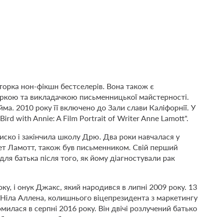
орка нон-фікшн бестселерів. Вона також є
ркою та викладачкою письменницької майстерності.
а. 2010 року її включено до Зали слави Каліфорнії. У
d with Annie: A Film Portrait of Writer Anne Lamott".
ско і закінчила школу Дрю. Два роки навчалася у
ннет Ламотт, також був письменником. Свій перший
ля батька після того, як йому діагностували рак
оку, і онук Джакс, який народився в липні 2009 року. 13
 Ніла Аллена, колишнього віцепрезидента з маркетингу
илася в серпні 2016 року. Він двічі розлучений батько