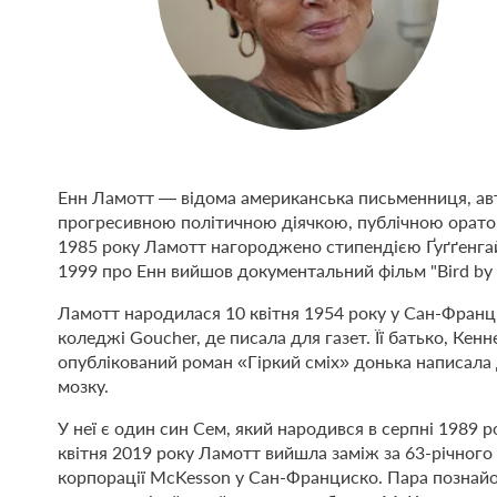
Енн Ламотт — відома американська письменниця, авт
прогресивною політичною діячкою, публічною орато
1985 року Ламотт нагороджено стипендією Ґуґґенгайм
1999 про Енн вийшов документальний фільм "Bird by Bir
Ламотт народилася 10 квітня 1954 року у Сан-Франци
коледжі Goucher, де писала для газет. Її батько, Ке
опублікований роман «Гіркий сміх» донька написала д
мозку.
У неї є один син Сем, який народився в серпні 1989 р
квітня 2019 року Ламотт вийшла заміж за 63-річного
корпорації McKesson у Сан-Франциско. Пара познайом