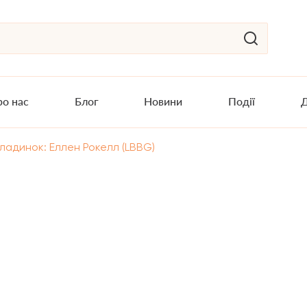
о нас
Блог
Новини
Події
Д
ладинок: Еллен Рокелл (LBBG)