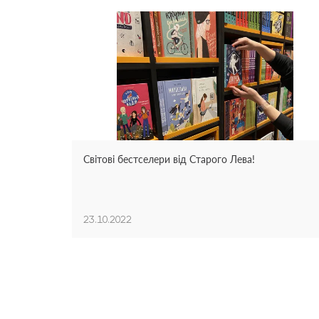
Світові бестселери від Старого Лева!
23.10.2022