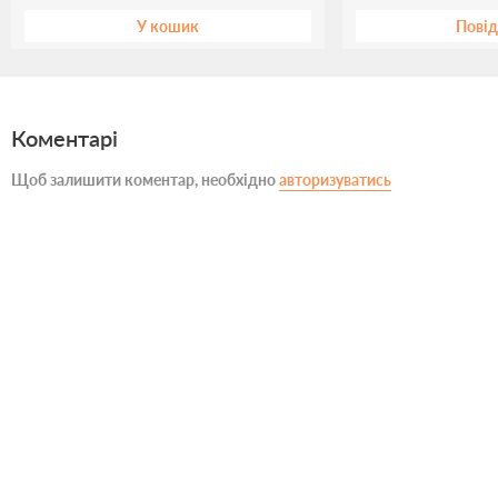
У кошик
Пові
Коментарі
Щоб залишити коментар, необхідно
авторизуватись