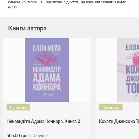
сльози, хвилювання і, зрештою, відчуття, що кохання завжди знайде
шлях.
Книги автора
Паперова
Паперова
Ненавидіти Адама Коннора. Книга 2
Кохати Джейсона То
505.00 грн
+
50
буксів