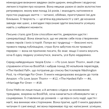
міжнародне визнання завдяки своїм щирим, емоційним і водночас
легким історіям про кохання. Вона мешкає разом зі своїм золотистим
ретривером, якому вже понад 16 років, і знаходить натхнення в
простих радощах життя — читанні, обіймах, приготуванні їжі для
близьких. Її творчість — це втеча від реальності у світ, де кохання
завжди має шанс, а вигадані персонажі здатні викликати усмішку
навіть у найважчі моменти.
Письмо стало для Елли способом життя, джерелом щастя і
самореалізації. Вона зізнається, що не уявляє себе поза створенням
нових героїв і їхніх історій. Попри всі труднощі — безсонні ночі,
тривоги перед публікацією, страх бути забутою після тривалої
перерви — вона не припиняє писати, бо знає: якщо її книга змусить
хоча б одну людину усміхнутися, значить, усе було недаремно.
Серед найвідоміших творів Елли — «To Love Jason Thorn», який став
справжнім хітом на BookTok і набрав понад 30 мільйонів переглядів,
«The Hardest Fall», що потрапив до списку бестселерів Washington
Post, та «Marriage For One». Її книги неодноразово входили до топів
Amazon: «To Love Jason Thorn» — #12, «The Hardest Fall» — #6,
«Marriage For One» — #18.
Елла Мейз не лише пише, а й активно слідкує за книжковими
трендами, зокрема на BookTok, хоча намагається обмежувати час у
соцмережах. Її ставлення до романів — це віра в силу надії, щастя і
магії, яка виникає між сторінками. Вона прагне, щоб її книги дарували
читачам ті самі емоції, які вона переживає під час написання: усмішки,