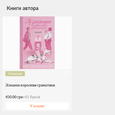
Книги автора
Паперова
Зізнання королеви граматики
450.00 грн
+
45
буксів
У кошик