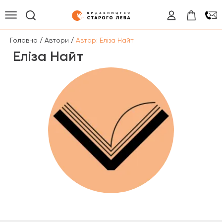
/
/
Головна
Автори
Автор: Еліза Найт
Еліза Найт