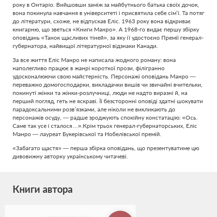
року в Онтаріо. Вийшовши заміж за майбутнього батька своїх дочок,
вона покинула навчання в університеті і присвятила себе сім’ї. Та потяг
до літератури, схоже, не відпускав Еліс. 1963 року вона відкриває
книгарню, що зветься «Книги Манро». А 1968-го видає першу збірку
оповідань «Танок щасливих тіней», за яку її удостоєно Премії генерал-
губернатора, найвищої літературної відзнаки Канади.
За все життя Еліс Манро не написала жодного роману: вона
наполегливо працює в жанрі короткої прози, філігранно
удосконалюючи свою майстерність. Персонажі оповідань Манро —
переважно домогосподарки, викладачки вишів чи звичайні вчительки,
покинуті жінки та жінки-розлучниці, люди не надто виразні й, на
перший погляд, геть не яскраві. Її безсторонні оповіді здатні шокувати
парадоксальними розв’язками, але ніколи не викликають до
персонажів осуду, — радше зроджують спокійну констатацію: «Ось.
Саме так усе і сталося…».Крім трьох генерал-губернаторських, Еліс
Манро — лауреат Букерівської та Нобелівської премій.
«Забагато щастя» — перша збірка оповідань, що презентуватиме цю
дивовижну авторку українському читачеві.
Книги автора