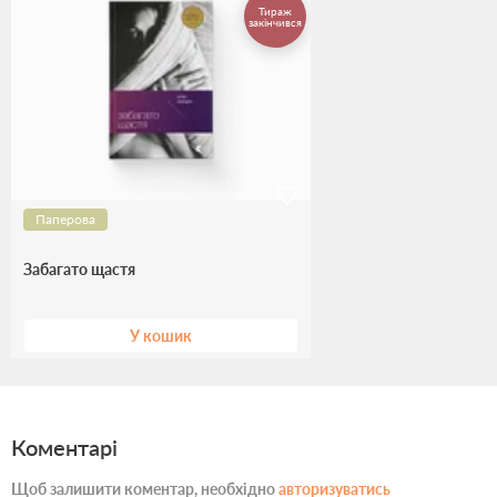
Тираж
закінчився
Паперова
Забагато щастя
У кошик
Коментарі
Щоб залишити коментар, необхідно
авторизуватись