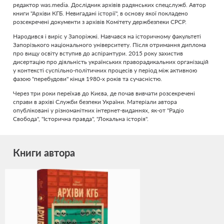
редактор was.media. Дослідник архівів радянських спецслужб. Автор
книги "Архіви КГБ. Невигадані історії", в основу якої покладено
розсекречені документи з архівів Комітету держбезпеки СРСР.
Народився і виріс у Запоріжжі. Навчався на історичному факультеті
Запорізького національного університету. Після отримання диплома
про вищу освіту вступив до аспірантури. 2015 року захистив
дисертацію про діяльність українських праворадикальних організацій
у контексті суспільно-політичних процесів у період між активною
фазою "перебудови" кінця 1980-х років та сучасністю.
Через три роки переїхав до Києва, де почав вивчати розсекречені
справи в архіві Служби безпеки України. Матеріали автора
опубліковані у різноманітних інтернет-виданнях, як-от "Радіо
Свобода", "Історична правда", "Локальна історія".
Книги автора