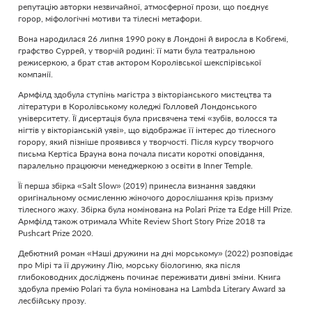
репутацію авторки незвичайної, атмосферної прози, що поєднує
горор, міфологічні мотиви та тілесні метафори.
Вона народилася 26 липня 1990 року в Лондоні й виросла в Кобгемі,
графство Суррей, у творчій родині: її мати була театральною
режисеркою, а брат став актором Королівської шекспірівської
компанії.
Армфілд здобула ступінь магістра з вікторіанського мистецтва та
літератури в Королівському коледжі Голловей Лондонського
університету. Її дисертація була присвячена темі «зубів, волосся та
нігтів у вікторіанській уяві», що відображає її інтерес до тілесного
горору, який пізніше проявився у творчості. Після курсу творчого
письма Кертіса Брауна вона почала писати короткі оповідання,
паралельно працюючи менеджеркою з освіти в Inner Temple.
Її перша збірка «Salt Slow» (2019) принесла визнання завдяки
оригінальному осмисленню жіночого дорослішання крізь призму
тілесного жаху. Збірка була номінована на Polari Prize та Edge Hill Prize.
Армфілд також отримала White Review Short Story Prize 2018 та
Pushcart Prize 2020.
Дебютний роман «Наші дружини на дні морському» (2022) розповідає
про Мірі та її дружину Лію, морську біологиню, яка після
глибоководних досліджень починає переживати дивні зміни. Книга
здобула премію Polari та була номінована на Lambda Literary Award за
лесбійську прозу.