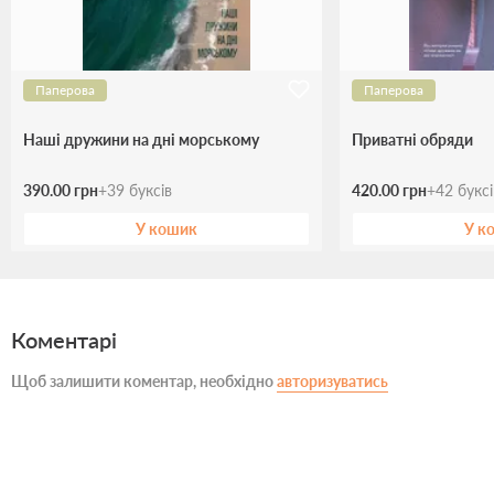
Паперова
Паперова
Наші дружини на дні морському
Приватні обряди
390.00 грн
+
39
буксів
420.00 грн
+
42
букс
У кошик
У к
Коментарі
Щоб залишити коментар, необхідно
авторизуватись