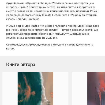
Другий роман «Приватні обряди» (2024) є вільною інтерпретацією
«Короля Ліра» й описує трьох сестер, які намагаються впоратися зі
смертю батька на тлі кліматичної кризи з постійними повенями. Роман
увійшов до довгого списку Climate Fiction Prize 2024 року та отримав
схвальні відгуки критиків.
У 2025 році видавництво 4th Estate оголосило про придбання ще двох
її книжок, серед яких «Вгору до світла» — історія двох альпіністів, що
намагаються підкорити небезпечний маршрут у Швейцарських
Альпах. Вихід заплановано на 2027 рік.
Сьогодні Джулія Армфілд мешкає в Лондоні зі своєю дружиною та
котом.
Книги автора