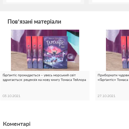
Пов’язані матеріали
Ґарґантіс прокидається – увесь морський світ
Приборкати чудовис
здригається: рецензія на нову книгу Томаса Тейлора
«Ґарґантіс» Томаса
03.10.2021
27.10.2021
Коментарі