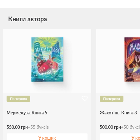
Книги автора
Паперова
Паперова
Мермедуза. Книга 5
Жахотінь. Книга 3
550.00 грн
+
55
буксів
500.00 грн
+
50
букс
У кошик
У к