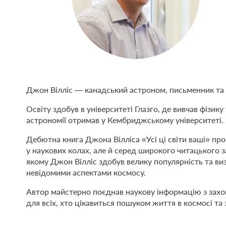
Джон Вілліс — канадський астроном, письменник та 
Освіту здобув в університеті Глазго, де вивчав фізику
астрономії отримав у Кембриджському університеті.
Дебютна книга Джона Вілліса «Усі ці світи ваші» п
у наукових колах, але й серед широкого читацького з
якому Джон Вілліс здобув велику популярність та виз
невідомими аспектами космосу.
Автор майстерно поєднав наукову інформацію з зах
для всіх, хто цікавиться пошуком життя в космосі та