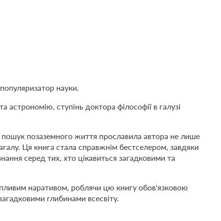
популяризатор науки.
 та астрономію, ступінь доктора філософії в галузі
ро пошук позаземного життя прославила автора не лише
агалу. Ця книга стала справжнім бестселером, завдяки
нання серед тих, хто цікавиться загадковими та
опливим наративом, роблячи цю книгу обов'язковою
 загадковими глибинами всесвіту.