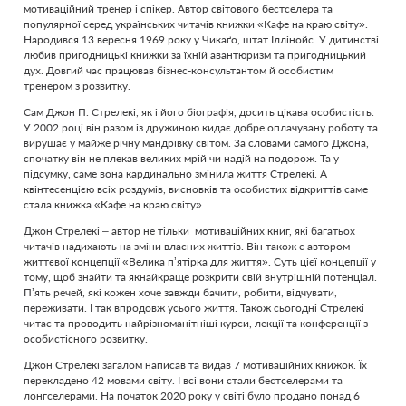
мотиваційний тренер і спікер. Автор світового бестселера та
популярної серед українських читачів книжки «Кафе на краю світу».
Народився 13 вересня 1969 року у Чикаґо, штат Іллінойс. У дитинстві
любив пригодницькі книжки за їхній авантюризм та пригодницький
дух. Довгий час працював бізнес-консультантом й особистим
тренером з розвитку.
Сам Джон П. Стрелекі, як і його біографія, досить цікава особистість.
У 2002 році він разом із дружиною кидає добре оплачувану роботу та
вирушає у майже річну мандрівку світом. За словами самого Джона,
спочатку він не плекав великих мрій чи надій на подорож. Та у
підсумку, саме вона кардинально змінила життя Стрелекі. А
квінтесенцією всіх роздумів, висновків та особистих відкриттів саме
стала книжка «Кафе на краю світу».
Джон Стрелекі – автор не тільки мотиваційних книг, які багатьох
читачів надихають на зміни власних життів. Він також є автором
життєвої концепції «Велика п’ятірка для життя». Cуть цієї концепції у
тому, щоб знайти та якнайкраще розкрити свій внутрішній потенціал.
П’ять речей, які кожен хоче завжди бачити, робити, відчувати,
переживати. І так впродовж усього життя. Також сьогодні Стрелекі
читає та проводить найрізноманітніші курси, лекції та конференції з
особистісного розвитку.
Джон Стрелекі загалом написав та видав 7 мотиваційних книжок. Їх
перекладено 42 мовами світу. І всі вони стали бестселерами та
лонгселерами. На початок 2020 року у світі було продано понад 6