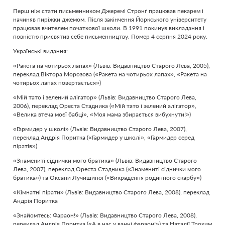
Перш ніж стати письменником Джеремі Стронґ працював пекарем і
начиняв пиріжки джемом. Після закінчення Йоркського університету
працював вчителем початкової школи. В 1991 покинув викладання і
повністю присвятив себе письменництву. Помер 4 серпня 2024 року.
Українські видання:
«Ракета на чотирьох лапах» (Львів: Видавництво Старого Лева, 2005),
переклад Віктора Морозова («Ракета на чотирьох лапах», «Ракета на
чотирьох лапах повертається»)
«Мій тато і зелений алігатор» (Львів: Видавництво Старого Лева,
2006), переклад Ореста Стадника («Мій тато і зелений алігатор»,
«Велика втеча моєї бабці», «Моя мама збирається вибухнути!»)
«Гармидер у школі» (Львів: Видавництво Старого Лева, 2007),
переклад Андрія Поритка («Гармидер у школі», «Гармидер серед
піратів»)
«Знамениті сіднички мого братика» (Львів: Видавництво Старого
Лева, 2007), переклад Ореста Стадника («Знамениті сіднички мого
братика») та Оксани Лучишиної («Викрадення родинного скарбу»)
«Кімнатні пірати» (Львів: Видавництво Старого Лева, 2008), переклад
Андрія Поритка
«Знайомтесь: Фараон!» (Львів: Видавництво Старого Лева, 2008),
переклад Андрія Поритка («А в нас у ванні фараон!») та Наталії Трохим