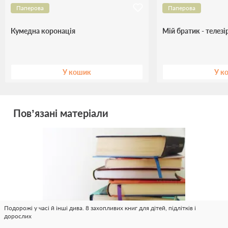
Паперова
Паперова
Кумедна коронація
Мій братик - телезі
У кошик
У к
Пов’язані матеріали
Подорожі у часі й інші дива. 8 захопливих книг для дітей, підлітків і
дорослих