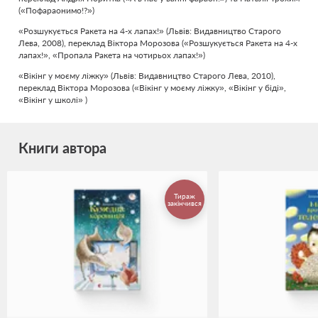
(«Пофараонимо!?»)
«Розшукується Ракета на 4-х лапах!» (Львів: Видавництво Старого
Лева, 2008), переклад Віктора Морозова («Розшукується Ракета на 4-х
лапах!», «Пропала Ракета на чотирьох лапах!»)
«Вікінг у моєму ліжку» (Львів: Видавництво Старого Лева, 2010),
переклад Віктора Морозова («Вікінг у моєму ліжку», «Вікінг у біді»,
«Вікінг у школі» )
Книги автора
Тираж
закінчився