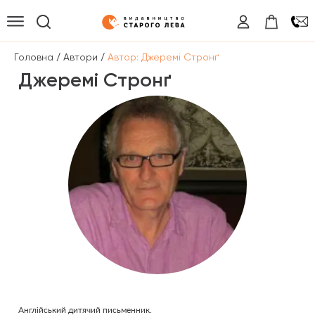
/
/
Головна
Автори
Автор: Джеремі Стронґ
Джеремі Стронґ
Англійський дитячий письменник.