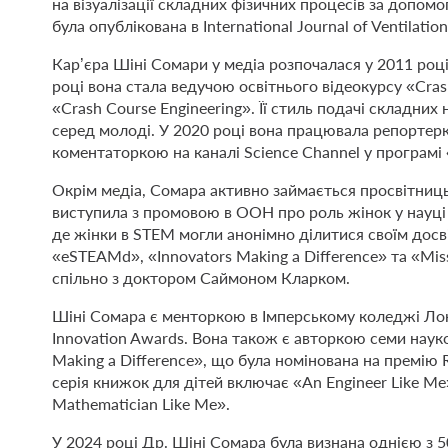
на візуалізації складних фізичних процесів за допо
була опублікована в International Journal of Ventilation
Кар’єра Шіні Сомари у медіа розпочалася у 2011 році
році вона стала ведучою освітнього відеокурсу «Crash
«Crash Course Engineering». Її стиль подачі складних
серед молоді. У 2020 році вона працювала репортерк
коментаторкою на каналі Science Channel у програмі 
Окрім медіа, Сомара активно займається просвітниць
виступила з промовою в ООН про роль жінок у науці т
де жінки в STEM могли анонімно ділитися своїм досві
«eSTEAMd», «Innovators Making a Difference» та «Miss
спільно з доктором Саймоном Кларком.
Шіні Сомара є менторкою в Імперському коледжі Лон
Innovation Awards. Вона також є авторкою семи наук
Making a Difference», що була номінована на премію Roy
серія книжок для дітей включає «An Engineer Like Me»
Mathematician Like Me».
У 2024 році Др. Шіні Сомара була визнана однією з 5