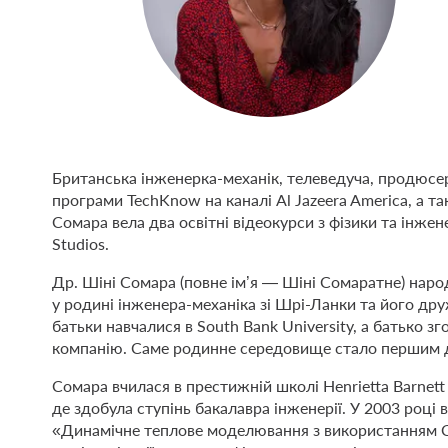
Британська інженерка-механік, телеведуча, продюсер
програми TechKnow на каналі Al Jazeera America, а
Сомара вела два освітні відеокурси з фізики та інжене
Studios.
Др. Шіні Сомара (повне ім’я — Шіні Сомаратне) наро
у родині інженера-механіка зі Шрі-Ланки та його дру
батьки навчалися в South Bank University, а батько 
компанію. Саме родинне середовище стало першим д
Сомара вчилася в престижній школі Henrietta Barnett 
де здобула ступінь бакалавра інженерії. У 2003 році
«Динамічне теплове моделювання з використанням CF