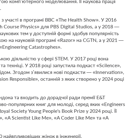
могою комп’ютерного моделювання. Її наукова праця
.
 з участі в програмі BBC «The Health Show». У 2016
 Course Physics» для PBS Digital Studios, а у 2018 —
 наукових тем у доступній формі здобув популярність
ою на науковій програмі «Razor» на CGTN, а у 2021 —
«Engineering Catastrophes».
кою діяльністю у сфері STEM. У 2017 році вона
а техніці. У 2018 році запустила подкаст «Scilence»,
дом. Згодом з’явилися нові подкасти — «Innervation»,
ion Responsible», останній з яких створено у 2024 році
дона та входить до дорадчої ради премії E&T
ово-популярних книг для молоді, серед яких «Engineers
al Society Young People's Book Prize у 2024 році. Її
, «A Scientist Like Me», «A Coder Like Me» та «A
0 найвпливовіших жінок в інженерії.