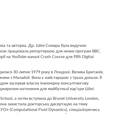
ка та авторка. Др. Шіні Сомара була ведучою
 також працювала репортеркою для низки програм BBC.
рії на YouTube-каналі Crash Course для PBS Digital
дилася 30 липня 1979 року в Лондоні, Велика Британія,
жини з Малайзії. Вона є найстаршою з трьох доньок. Її
згодом заснував власну інженерну консалтингову
жерелом натхнення для майбутньої кар’єри Шіні.
School, а потім вступила до Brunel University London,
 вона захистила докторську дисертацію на тему
D» (Computational Fluid Dynamics), спеціалізуючись