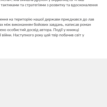
 тактиками та стратегіями з розвитку та вдосконалення
ення на територію нашої держави приєднався до лав
вах між виконанням бойових завдань, написав роман
ено особистий досвід автора. Події у книжці
ійни. Наступного року цей твір побачив світ у