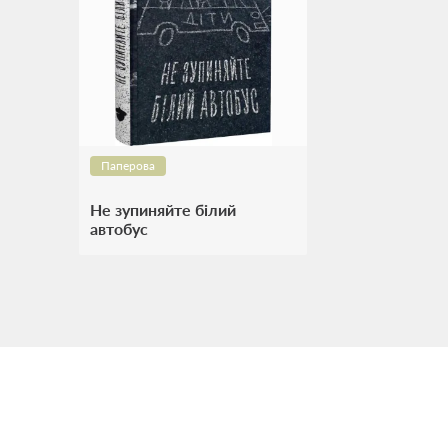
Паперова
Не зупиняйте білий
автобус