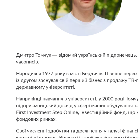
Дмитро Томчук — відомий український підприємець, б
часописів.
Народився 1977 року в місті Бердичів. Пізніше переї
із другом заснував свій перший бізнес з продажу ТВ
державному університеті.
Наприкінці навчання в університеті, у 2000 році Томч
підприємницький досвід у сфері машинобудування та 
First Investment Step Online, інвестиційний фонд, що
фондових ринках.
Свої численні здобутки та досягнення у галузі фінанс
книжці «Тут клює. Відверті історії українського біз