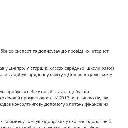
ізнес-експерт та дописувач до провідних інтернет-
хав у Дніпро. У старших класах середньої школи разом
-газет. Здобув юридичну освіту у Дніпропетровському
ук спробував себе у новій галузі, здобувши
харчовій промисловості. У 2013 році започаткував
 надає консалтингову допомогу з питань фінансів на
ів та бізнесу Томчук відобразив у свої методологічній
несмена», яка вийшла друком у видавництві «Наш